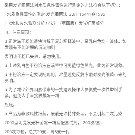
采用发光细菌法对水质急性毒性进行测定的方法符合以下标准：
l 水质急性毒性的测定 发光细菌法 GB/T 15441�1995
l 《水和废水监测分析方法》（第四版）发光细菌部分
4、注意事项：
ü 正常冻干粉能很快溶解于复苏稀释液中，呈乳白色均一液体。如
发现有不能溶解的沉淀物则
表明该干粉已失效，请勿使用。
ü 上述乳白色干粉溶液在暗室中可见蓝绿色荧光，此为正常现象。
ü 干粉溶液一定要现配现用，尽量避免反复冻融对发光细菌带来的
影响。
ü 为了减少外界因素带来的干扰建议操作人员佩戴一次性塑料手
套，避免人手直接触摸冻干粉
瓶底。
ü 产品为非致病性细菌，废液无须特殊处理，不会引起二次污染
2000型明亮发光杆菌冻干粉及配套试剂， 200次/套，
200次每套，总共20支，每5支一代